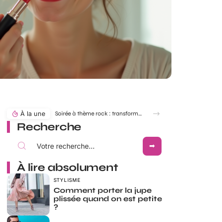
À la une
Soirée à thème rock : transformer une simple robe en robe Rock and Roll
Recherche
À lire absolument
STYLISME
Comment porter la jupe
plissée quand on est petite
?