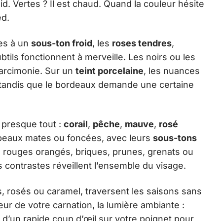
id. Vertes ? Il est chaud. Quand la couleur hésite
ed.
ées à un
sous-ton froid
, les
roses tendres
,
btils fonctionnent à merveille. Les noirs ou les
parcimonie. Sur un
teint porcelaine
, les nuances
, tandis que le bordeaux demande une certaine
 presque tout :
corail
,
pêche
,
mauve
,
rosé
 peaux mates ou foncées, avec leurs
sous-tons
es rouges orangés, briques, prunes, grenats ou
s contrastes réveillent l’ensemble du visage.
, rosés ou caramel, traversent les saisons sans
eur de votre carnation, la lumière ambiante :
t d’un rapide coup d’œil sur votre poignet pour