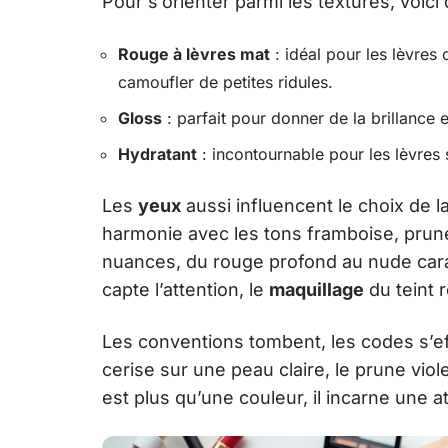
Pour s’orienter parmi les textures, voici
Rouge à lèvres mat
: idéal pour les lèvres
camoufler de petites ridules.
Gloss
: parfait pour donner de la brillance e
Hydratant
: incontournable pour les lèvres 
Les
yeux
aussi influencent le choix de l
harmonie avec les tons framboise, prun
nuances, du rouge profond au nude caram
capte l’attention, le
maquillage
du teint r
Les conventions tombent, les codes s’ef
cerise sur une peau claire, le prune vio
est plus qu’une couleur, il incarne une a