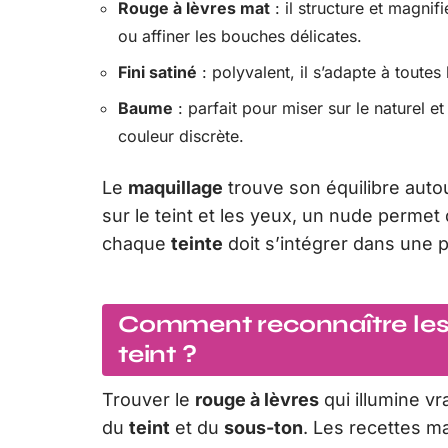
Rouge à lèvres mat
: il structure et magnif
ou affiner les bouches délicates.
Fini satiné
: polyvalent, il s’adapte à toutes 
Baume
: parfait pour miser sur le naturel e
couleur discrète.
Le
maquillage
trouve son équilibre autou
sur le teint et les yeux, un nude permet 
chaque
teinte
doit s’intégrer dans une 
Comment reconnaître les
teint ?
Trouver le
rouge à lèvres
qui illumine v
du
teint
et du
sous-ton
. Les recettes m