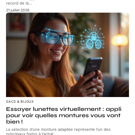
record de la
…
21 juillet 2026
SACS & BIJOUX
Essayer lunettes virtuellement : appli
pour voir quelles montures vous vont
bien !
La sélection d’une monture adaptée représente l’un des
principaux freins à l’achat
…