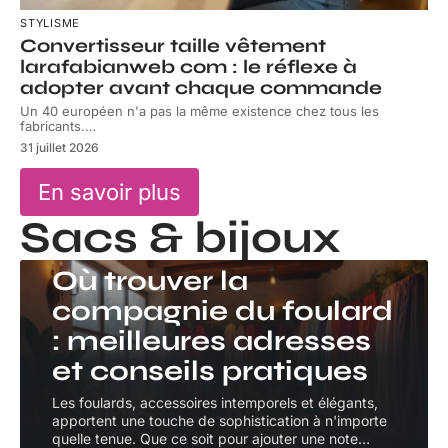
STYLISME
Convertisseur taille vêtement
larafabianweb com : le réflexe à
adopter avant chaque commande
Un 40 européen n'a pas la même existence chez tous les
fabricants.
…
31 juillet 2026
En savoir plus
Sacs & bijoux
SACS & BIJOUX
Où trouver la
compagnie du foulard
: meilleures adresses
et conseils pratiques
Les foulards, accessoires intemporels et élégants,
apportent une touche de sophistication à n'importe
quelle tenue. Que ce soit pour ajouter une note
…