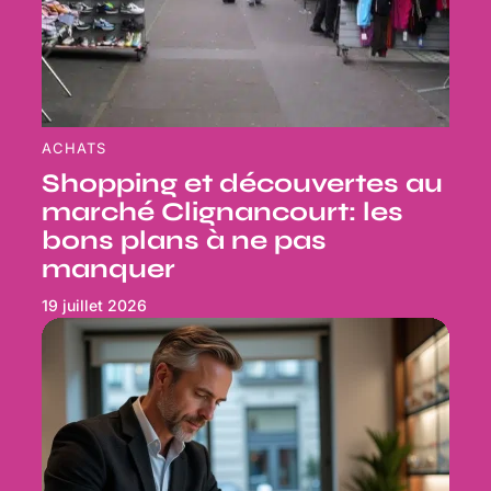
ACHATS
Shopping et découvertes au
marché Clignancourt: les
bons plans à ne pas
manquer
19 juillet 2026