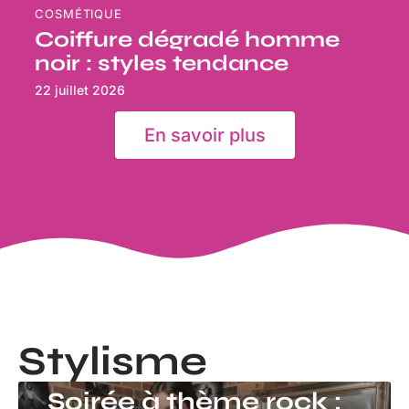
COSMÉTIQUE
Coiffure dégradé homme
noir : styles tendance
22 juillet 2026
En savoir plus
Stylisme
STYLISME
Soirée à thème rock :