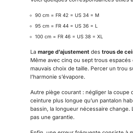
90 cm = FR 42 = US 34 = M
95 cm = FR 44 = US 36 = L
100 cm = FR 46 = US 38 = XL
La
marge d’ajustement
des
trous de ce
Même avec cinq ou sept trous espacés d
mauvais choix de taille. Percer un trou su
l’harmonie s’évapore.
Autre piège courant : négliger la coupe 
ceinture plus longue qu’un pantalon habil
bassin, la longueur nécessaire change. Le
pas une garantie.
Enfin, une erreur fréquente consiste à m