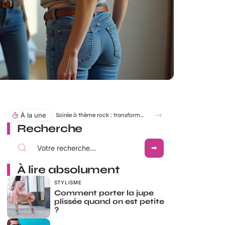
À la une
Soirée à thème rock : transformer une simple robe en robe Rock and Roll
Recherche
À lire absolument
STYLISME
Comment porter la jupe
plissée quand on est petite
?