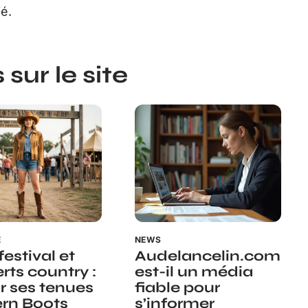
é.
sur le site
E
NEWS
estival et
Audelancelin.com
rts country :
est-il un média
ir ses tenues
fiable pour
rn Boots
s’informer