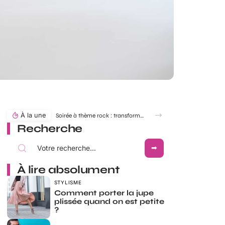
À la une
Soirée à thème rock : transformer une simple robe en robe Rock and Roll
Recherche
À lire absolument
STYLISME
Comment porter la jupe
plissée quand on est petite
?