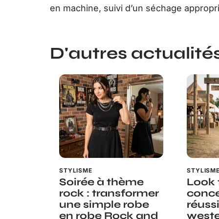
en machine, suivi d’un séchage appropri
D'autres actualités 
STYLISME
STYLISM
Soirée à thème
Look f
rock : transformer
conce
une simple robe
réuss
en robe Rock and
weste